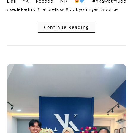
Dari *K kepada NK
. #nkawetmuda
#sedekadnk #naturelkiss #lookyoungest Source
Continue Reading