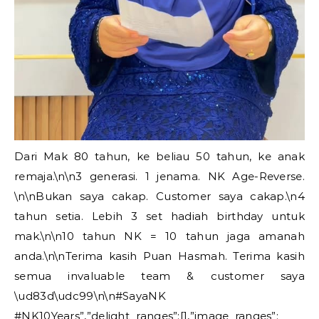
Dari Mak 80 tahun, ke beliau 50 tahun, ke anak
remaja.\n\n3 generasi. 1 jenama. NK Age-Reverse.
\n\nBukan saya cakap. Customer saya cakap.\n4
tahun setia. Lebih 3 set hadiah birthday untuk
mak.\n\n10 tahun NK = 10 tahun jaga amanah
anda.\n\nTerima kasih Puan Hasmah. Terima kasih
semua invaluable team & customer saya
\ud83d\udc99\n\n#SayaNK
#NK10Years”,”delight_ranges”:[],”image_ranges”: