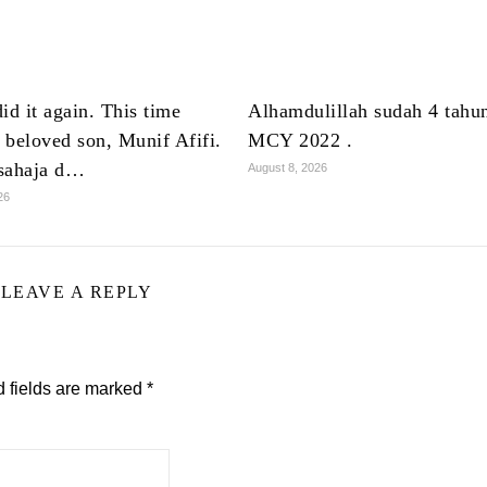
id it again. This time
Alhamdulillah sudah 4 tahun
 beloved son, Munif Afifi.
MCY 2022 .
sahaja d…
August 8, 2026
26
LEAVE A REPLY
 fields are marked
*