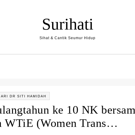
Surihati
Sihat & Cantik Seumur Hidup
IARI DR SITI HAMIDAH
 ulangtahun ke 10 NK bersa
am WTiE (Women Trans…