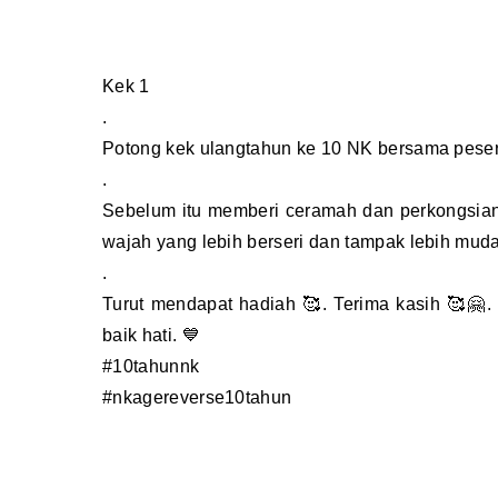
Kek 1
.
Potong kek ulangtahun ke 10 NK bersama peser
.
Sebelum itu memberi ceramah dan perkongsi
wajah yang lebih berseri dan tampak lebih muda
.
Turut mendapat hadiah 🥰. Terima kasih 🥰
baik hati. 💙
#10tahunnk
#nkagereverse10tahun