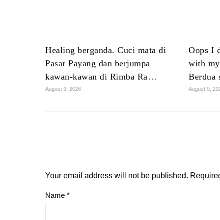
Healing berganda. Cuci mata di
Oops I d
Pasar Payang dan berjumpa
with my
kawan-kawan di Rimba Ra…
Berdua 
August 9, 2026
August 9, 20
Your email address will not be published.
Required
Name
*