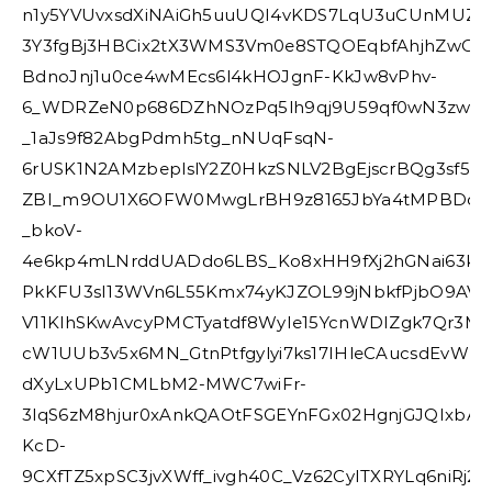
n1y5YVUvxsdXiNAiGh5uuUQI4vKDS7LqU3uCUnMUZXQ
3Y3fgBj3HBCix2tX3WMS3Vm0e8STQOEqbfAhjhZwCM
BdnoJnj1u0ce4wMEcs6l4kHOJgnF-KkJw8vPhv-
6_WDRZeN0p686DZhNOzPq5lh9qj9U59qf0wN3zwL_0
_1aJs9f82AbgPdmh5tg_nNUqFsqN-
6rUSK1N2AMzbeplslY2Z0HkzSNLV2BgEjscrBQg3sf5x
ZBI_m9OU1X6OFW0MwgLrBH9z8165JbYa4tMPBDc61Fq
_bkoV-
4e6kp4mLNrddUADdo6LBS_Ko8xHH9fXj2hGNai63k7
PkKFU3sI13WVn6L55Kmx74yKJZOL99jNbkfPjbO9AV7A
V11KlhSKwAvcyPMCTyatdf8WyIe15YcnWDIZgk7Qr3M
cW1UUb3v5x6MN_GtnPtfgylyi7ks17IHleCAucsdEv
dXyLxUPb1CMLbM2-MWC7wiFr-
3lqS6zM8hjur0xAnkQAOtFSGEYnFGx02HgnjGJQIxbA2
KcD-
9CXfTZ5xpSC3jvXWff_ivgh40C_Vz62CyITXRYLq6niRj