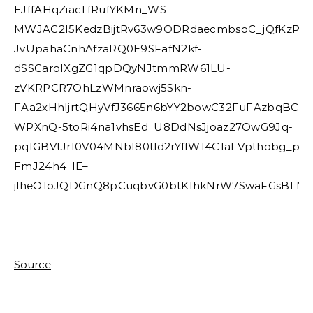
EJffAHqZiacTfRufYKMn_WS-
MWJAC2I5KedzBijtRv63w9ODRdaecmbsoC_jQfKzPVtzvN
JvUpahaCnhAfzaRQ0E9SFafN2kf-
dSSCaroIXgZG1qpDQyNJtmmRW61LU-
zVKRPCR7OhLzWMnraowj5Skn-
FAa2xHhIjrtQHyVfJ3665n6bYY2bowC32FuFAzbqBCJ
WPXnQ-5toRi4na1vhsEd_U8DdNsJjoaz27OwG9Jq-
pqIGBVtJrI0V04MNbI80tld2rYffW14C1aFVpthobg_
FmJ24h4_lE–
jlheO1oJQDGnQ8pCuqbvG0btKIhkNrW7SwaFGsBLN
Source