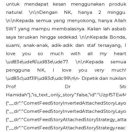
untuk mendapat kesan menggunakan produk
natural. \n.\nDengan NK, hanya 2 minggu.
\n.\nKepada semua yang menyokong, hanya Allah
SWT yang mampu membalasnya. Kalian lah asbab
saya teruskan hingga sedekad. \n.\nKepada Bonda,
suami, anak-anak, adik-adik dan staf tersayang, I
love you so much with all my heart
\ud83e\udef6\ud83e\ude77. \n.\nKepada semua
pengguna NK, I love you very much!
\ud83c\udf39\ud83d\udc99\n\n- Dipetik dari nukilan
Prof Dr Siti
Hamidah”},”is_text_only_story”:false,”id”:”Uzp
{“__dr”:”CometFeedStoryInvertedAttachedStoryLayou
{“__dr”:”CometFeedStoryInvertedAttachedStoryLay
{“__dr”:”CometFeedStoryAttachedStoryStrategy_atta
{“__dr”:”CometFeedStoryAttachedStoryStrategy.react”