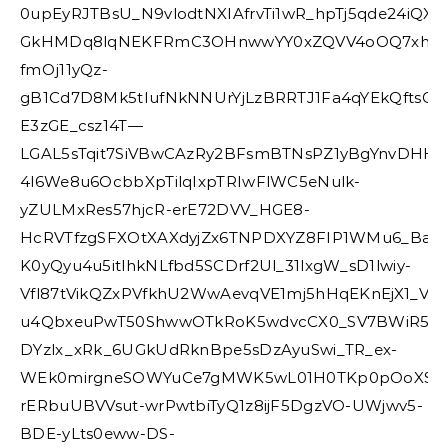
0upEyRJTBsU_N9vlodtNXIAfrvTi1wR_hpTj5qde24iQXs
GkHMDq8lqNEKFRmC3OHnwwYY0xZQVV4oOQ7xhtacFPIP
fmOj11yQz-
gB1Cd7D8Mk5tIufNkNNUrYjLzBRRTJ1Fa4qYEkQftsGf-
E3zGE_csz14T—
LGAL5sTqit7SiVBwCAzRy2BFsmBTNsPZ1yBgYnvDHHr
4l6We8u6OcbbXpTilqIxpTRIwFlWC5eNulk-
yZULMxRes57hjcR-erE72DVV_HGE8-
HcRVTfzgSFXOtXAXdyjZx6TNPDXYZ8FIP1WMu6_BaV
K0yQyu4u5itlhkNLfbd5SCDrf2Ul_31lxgW_sD1lwiy-
Vfl87tVikQZxPVfkhU2WwAevqVE1mj5hHqEKnEjX1_VQn
u4QbxeuPwT50ShwwOTkRoK5wdvcCX0_SV7BWiR5wl
DYzlx_xRk_6UGkUdRknBpe5sDzAyuSwi_TR_ex-
WEk0mirgneSOWYuCe7gMWK5wL01H0TKp0pOoXSE9
rERbuUBVVsut-wrPwtbiTyQ1z8ijF5DgzVO-UWjwv5-
BDE-yLts0eww-DS-