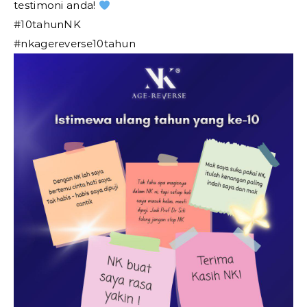
testimoni anda!
#10tahunNK
#nkagereverse10tahun